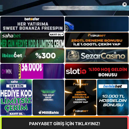
×
PANYABET GİRİŞ İÇİN TIKLAYINIZ!