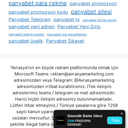
panyabet para çekme
panyabet promosyon
panyabet sitesi
panyabet promosyon kodu
Panyabet Telegram
panyabet tv
panyabet twitter evrimi
panyabet yeni adresi
Panyabet Yeni Giriş
panyabet ödeme sistemi
panyabet üye güncellemesi
panyabet üyelik
Panyabet Şikayet
"Avrasya'nın en büyük reklam platformunda olmak için
Microsoft Teams:
reklam@avrasyamarketing.com
adresimizden veya Telegram: @Avrasyamarketing
adresimizden irtibat kurabilirsiniz. (Tek iletişim
adreslerimiz teams / telegram ve mail adresimizdir.
Harici hiçbir iletişim adresimiz bulunmamaktadır.
Lütfen itibar etmeyiniz.) Türkiye yasalarına göre 7258
sayılı kanun uyarınca yasa dışı bahis oynamanın
cezaları mevcuttur. Şu an bulunduğunuz site hiç bir
şekilde illegal bahis oyunları oynatmıyor ve oynamaya