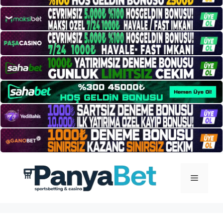
İçeriğe
atla
Menü