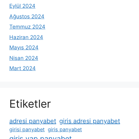
Eylül 2024
Ağustos 2024
Temmuz 2024
Haziran 2024
Mayıs 2024
Nisan 2024
Mart 2024
Etiketler
adresi panyabet
giris adresi panyabet
girisi panyabet
giris panyabet
giris yap panyabet