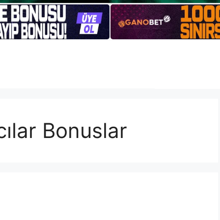
cılar Bonuslar