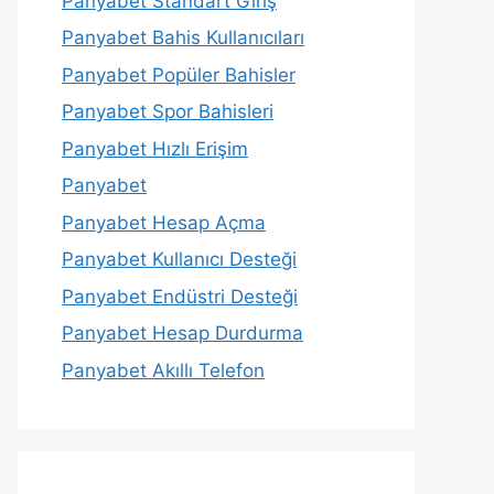
Panyabet Standart Giriş
Panyabet Bahis Kullanıcıları
Panyabet Popüler Bahisler
Panyabet Spor Bahisleri
Panyabet Hızlı Erişim
Panyabet
Panyabet Hesap Açma
Panyabet Kullanıcı Desteği
Panyabet Endüstri Desteği
Panyabet Hesap Durdurma
Panyabet Akıllı Telefon