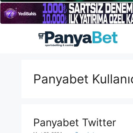
İçeriğe
atla
Panyabet Kullanı
Panyabet Twitter