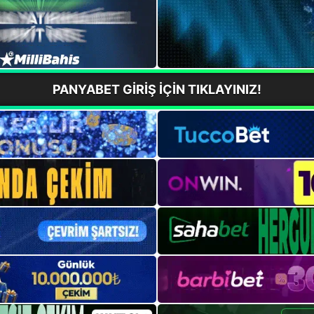
PANYABET GİRİŞ İÇİN TIKLAYINIZ!