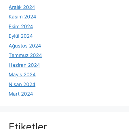
Aralık 2024
Kasım 2024
Ekim 2024
Eylül 2024
Ağustos 2024
Temmuz 2024
Haziran 2024
Mayıs 2024
Nisan 2024
Mart 2024
Etiketler