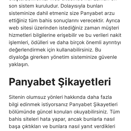
son sistem kuruludur. Dolayısıyla bunları
sisteminize dahil etmeniz size Panyabet arzu
ettiğiniz tüm bahis sonuçlarını verecektir. Ayrıca
web sitesi üzerinden istediğiniz zaman müşteri
hizmetleri bilgilerine erişebilir ve bu verileri nakit
işlemleri, ödülleri ve daha birçok önemli ayrıntıyı
değerlendirmek için kullanabilirsiniz. Bu
diyaloğa girerken yönetim sisteminize güvenle
yaklaşın.
Panyabet Şikayetleri
Sitenin olumsuz yönleri hakkında daha fazla
bilgi edinmek istiyorsanız Panyabet Şikayetleri
bölümünde güncel konuları okuyabilirsiniz. Tüm
bahis siteleri hata yapar, ancak bunlarla nasıl
başa çıktıkları ve bunlara nasıl yanıt verdikleri