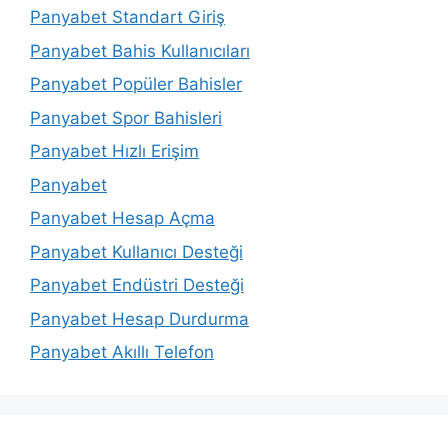
Panyabet Standart Giriş
Panyabet Bahis Kullanıcıları
Panyabet Popüler Bahisler
Panyabet Spor Bahisleri
Panyabet Hızlı Erişim
Panyabet
Panyabet Hesap Açma
Panyabet Kullanıcı Desteği
Panyabet Endüstri Desteği
Panyabet Hesap Durdurma
Panyabet Akıllı Telefon