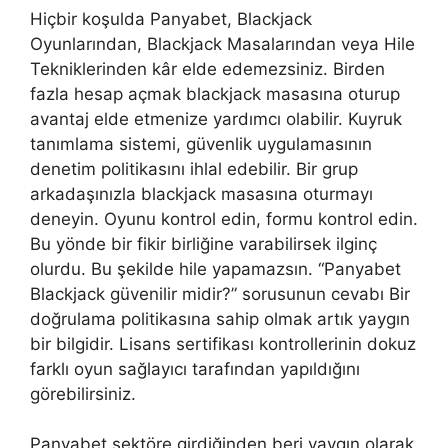
Hiçbir koşulda Panyabet, Blackjack
Oyunlarından, Blackjack Masalarından veya Hile
Tekniklerinden kâr elde edemezsiniz. Birden
fazla hesap açmak blackjack masasına oturup
avantaj elde etmenize yardımcı olabilir. Kuyruk
tanımlama sistemi, güvenlik uygulamasının
denetim politikasını ihlal edebilir. Bir grup
arkadaşınızla blackjack masasına oturmayı
deneyin. Oyunu kontrol edin, formu kontrol edin.
Bu yönde bir fikir birliğine varabilirsek ilginç
olurdu. Bu şekilde hile yapamazsın. “Panyabet
Blackjack güvenilir midir?” sorusunun cevabı Bir
doğrulama politikasına sahip olmak artık yaygın
bir bilgidir. Lisans sertifikası kontrollerinin dokuz
farklı oyun sağlayıcı tarafından yapıldığını
görebilirsiniz.
Panyabet sektöre girdiğinden beri yaygın olarak