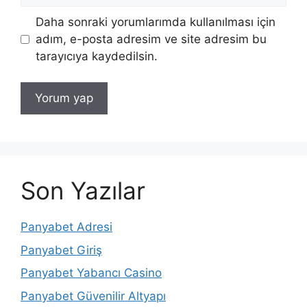
Daha sonraki yorumlarımda kullanılması için
adım, e-posta adresim ve site adresim bu
tarayıcıya kaydedilsin.
Son Yazılar
Panyabet Adresi
Panyabet Giriş
Panyabet Yabancı Casino
Panyabet Güvenilir Altyapı