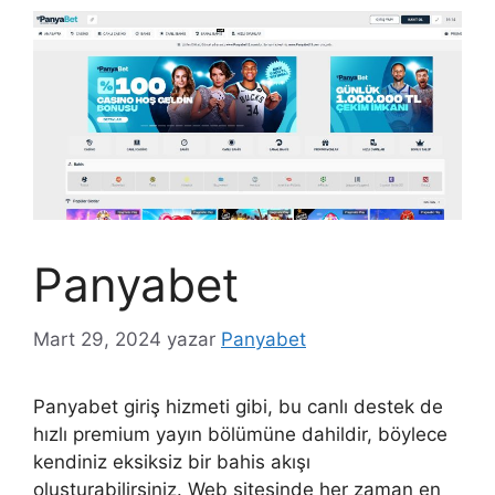
Panyabet
Mart 29, 2024
yazar
Panyabet
Panyabet giriş hizmeti gibi, bu canlı destek de
hızlı premium yayın bölümüne dahildir, böylece
kendiniz eksiksiz bir bahis akışı
oluşturabilirsiniz. Web sitesinde her zaman en