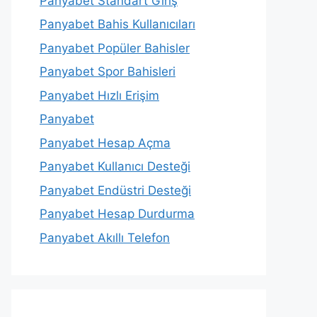
Panyabet Standart Giriş
Panyabet Bahis Kullanıcıları
Panyabet Popüler Bahisler
Panyabet Spor Bahisleri
Panyabet Hızlı Erişim
Panyabet
Panyabet Hesap Açma
Panyabet Kullanıcı Desteği
Panyabet Endüstri Desteği
Panyabet Hesap Durdurma
Panyabet Akıllı Telefon