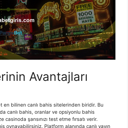
inin Avantajları
en bilinen canlı bahis sitelerinden biridir. Bu
a canlı bahis, oranlar ve opsiyonlu bahis
e casinoda şansınızı test etme fırsatı verir.
s oynayabilirsiniz. Platform alanında canlı yayın