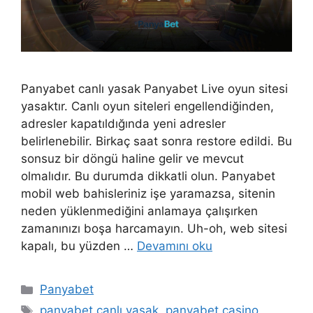
Panyabet canlı yasak Panyabet Live oyun sitesi
yasaktır. Canlı oyun siteleri engellendiğinden,
adresler kapatıldığında yeni adresler
belirlenebilir. Birkaç saat sonra restore edildi. Bu
sonsuz bir döngü haline gelir ve mevcut
olmalıdır. Bu durumda dikkatli olun. Panyabet
mobil web bahisleriniz işe yaramazsa, sitenin
neden yüklenmediğini anlamaya çalışırken
zamanınızı boşa harcamayın. Uh-oh, web sitesi
kapalı, bu yüzden …
Devamını oku
Kategoriler
Panyabet
Etiketler
panyabet canlı yasak
,
panyabet casino