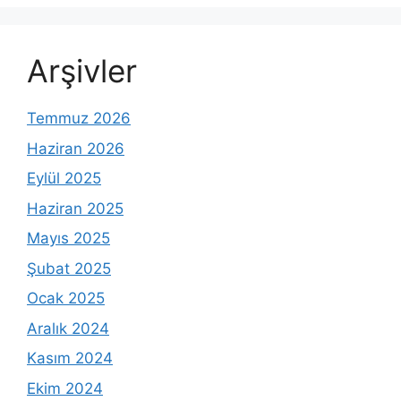
Arşivler
Temmuz 2026
Haziran 2026
Eylül 2025
Haziran 2025
Mayıs 2025
Şubat 2025
Ocak 2025
Aralık 2024
Kasım 2024
Ekim 2024